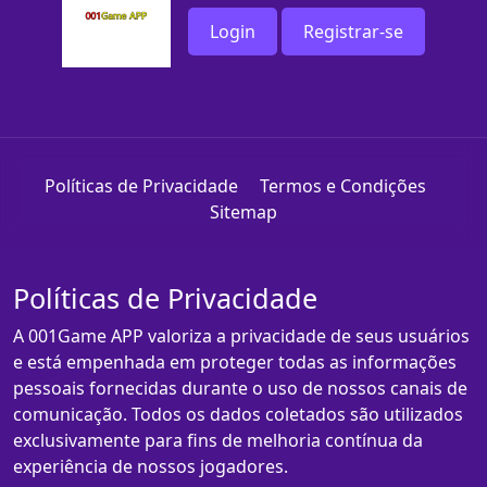
Login
Registrar-se
Políticas de Privacidade
Termos e Condições
Sitemap
Políticas de Privacidade
A 001Game APP valoriza a privacidade de seus usuários
e está empenhada em proteger todas as informações
pessoais fornecidas durante o uso de nossos canais de
comunicação. Todos os dados coletados são utilizados
exclusivamente para fins de melhoria contínua da
experiência de nossos jogadores.