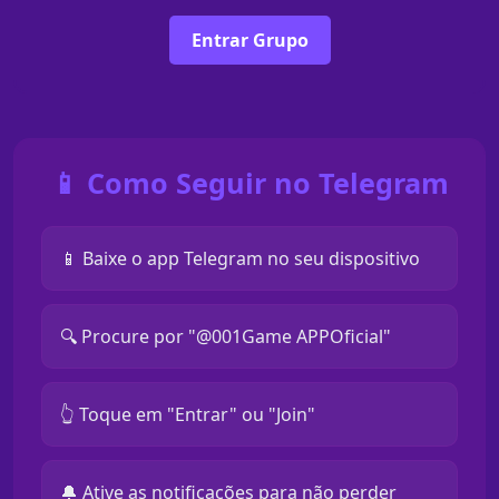
Entrar Grupo
📱 Como Seguir no Telegram
📱 Baixe o app Telegram no seu dispositivo
🔍 Procure por "@001Game APPOficial"
👆 Toque em "Entrar" ou "Join"
🔔 Ative as notificações para não perder