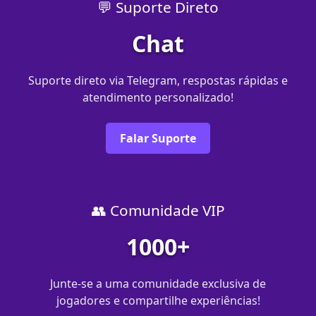
💬 Suporte Direto
Chat
Suporte direto via Telegram, respostas rápidas e
atendimento personalizado!
Falar Suporte
👥 Comunidade VIP
1000+
Junte-se a uma comunidade exclusiva de
jogadores e compartilhe experiências!