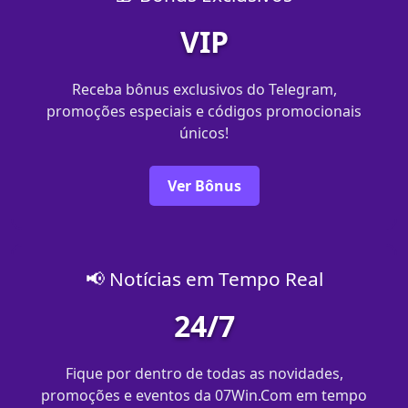
VIP
Receba bônus exclusivos do Telegram,
promoções especiais e códigos promocionais
únicos!
Ver Bônus
📢 Notícias em Tempo Real
24/7
Fique por dentro de todas as novidades,
promoções e eventos da 07Win.Com em tempo