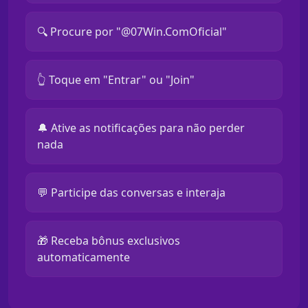
🔍 Procure por "@07Win.ComOficial"
👆 Toque em "Entrar" ou "Join"
🔔 Ative as notificações para não perder
nada
💬 Participe das conversas e interaja
🎁 Receba bônus exclusivos
automaticamente