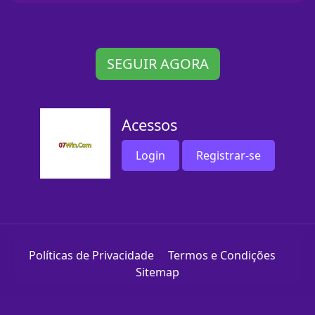
SEGUIR AGORA
Acessos
Login
Registrar-se
Políticas de Privacidade
Termos e Condições
Sitemap