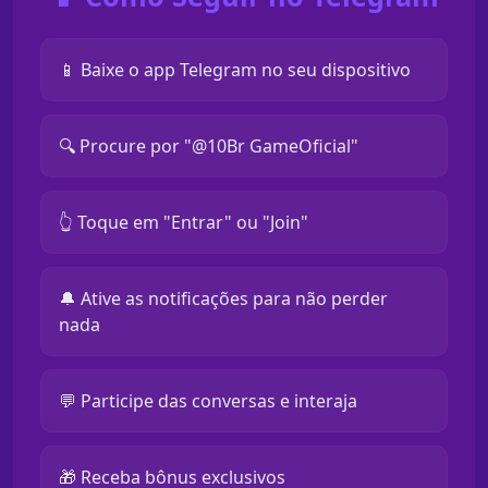
📱 Baixe o app Telegram no seu dispositivo
🔍 Procure por "@10Br GameOficial"
👆 Toque em "Entrar" ou "Join"
🔔 Ative as notificações para não perder
nada
💬 Participe das conversas e interaja
🎁 Receba bônus exclusivos