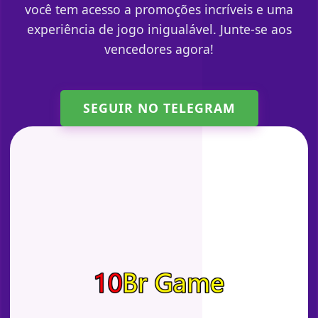
você tem acesso a promoções incríveis e uma
experiência de jogo inigualável. Junte-se aos
vencedores agora!
SEGUIR NO TELEGRAM