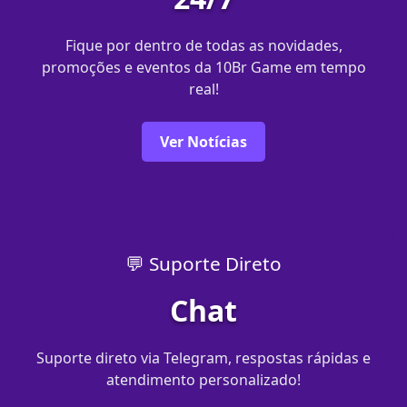
Fique por dentro de todas as novidades,
promoções e eventos da 10Br Game em tempo
real!
Ver Notícias
💬 Suporte Direto
Chat
Suporte direto via Telegram, respostas rápidas e
atendimento personalizado!