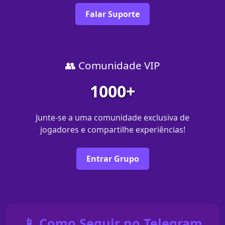
Falar Suporte
👥 Comunidade VIP
1000+
Junte-se a uma comunidade exclusiva de
jogadores e compartilhe experiências!
Entrar Grupo
📱 Como Seguir no Telegram