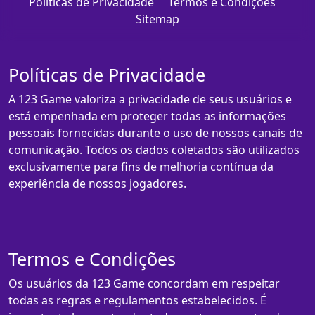
Políticas de Privacidade
Termos e Condições
Sitemap
Políticas de Privacidade
A 123 Game valoriza a privacidade de seus usuários e
está empenhada em proteger todas as informações
pessoais fornecidas durante o uso de nossos canais de
comunicação. Todos os dados coletados são utilizados
exclusivamente para fins de melhoria contínua da
experiência de nossos jogadores.
Termos e Condições
Os usuários da 123 Game concordam em respeitar
todas as regras e regulamentos estabelecidos. É