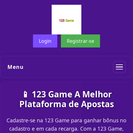
Login
Registrar-se
Menu
📱 123 Game A Melhor
Plataforma de Apostas
Cadastre-se na 123 Game para ganhar bônus no
cadastro e em cada recarga. Com a 123 Game,