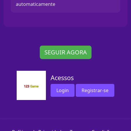
automaticamente
SEGUIR AGORA
Acessos
Login
Registrar-se