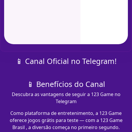
📱 Canal Oficial no Telegram!
📱 Benefícios do Canal
Descubra as vantagens de seguir a 123 Game no
Telegram
Como plataforma de entretenimento, a 123 Game
oferece jogos grátis para teste — com a 123 Game
Brasil , a diversão começa no primeiro segundo.