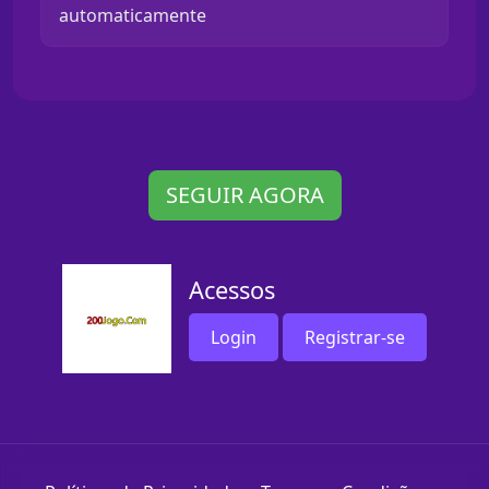
automaticamente
SEGUIR AGORA
Acessos
Login
Registrar-se