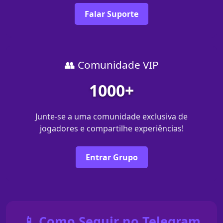
Falar Suporte
👥 Comunidade VIP
1000+
Junte-se a uma comunidade exclusiva de
jogadores e compartilhe experiências!
Entrar Grupo
📱 Como Seguir no Telegram