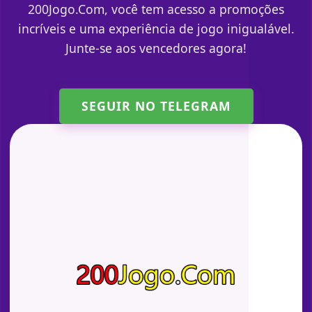
200Jogo.Com, você tem acesso a promoções
incríveis e uma experiência de jogo inigualável.
Junte-se aos vencedores agora!
SEGUIR NO TELEGRAM