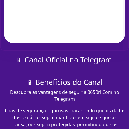
📱 Canal Oficial no Telegram!
📱 Benefícios do Canal
Descubra as vantagens de seguir a 365Brl.Com no
Telegram
didas de segurança rigorosas, garantindo que os dados
dos usuários sejam mantidos em sigilo e que as
transações sejam protegidas, permitindo que os