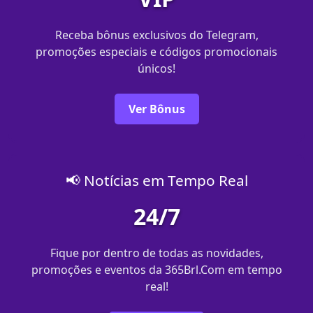
Receba bônus exclusivos do Telegram,
promoções especiais e códigos promocionais
únicos!
Ver Bônus
📢 Notícias em Tempo Real
24/7
Fique por dentro de todas as novidades,
promoções e eventos da 365Brl.Com em tempo
real!