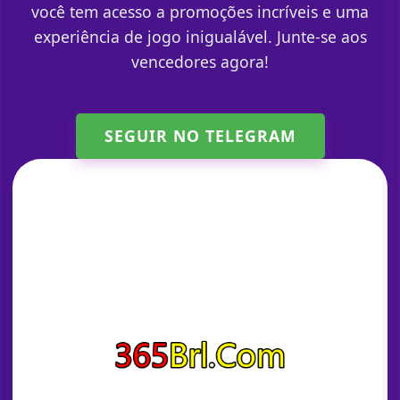
você tem acesso a promoções incríveis e uma
experiência de jogo inigualável. Junte-se aos
vencedores agora!
SEGUIR NO TELEGRAM