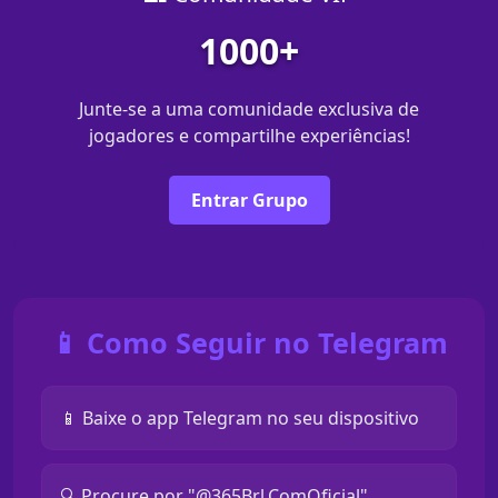
1000+
Junte-se a uma comunidade exclusiva de
jogadores e compartilhe experiências!
Entrar Grupo
📱 Como Seguir no Telegram
📱 Baixe o app Telegram no seu dispositivo
🔍 Procure por "@365Brl.ComOficial"