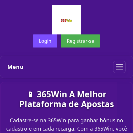
Login
Registrar-se
Menu
📱 365Win A Melhor
Plataforma de Apostas
Cadastre-se na 365Win para ganhar bônus no
cadastro e em cada recarga. Com a 365Win, você