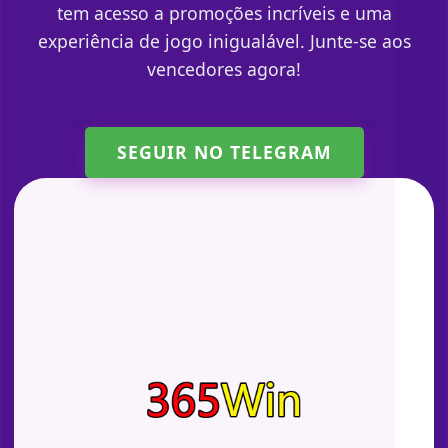
tem acesso a promoções incríveis e uma
experiência de jogo inigualável. Junte-se aos
vencedores agora!
SEGUIR NO TELEGRAM