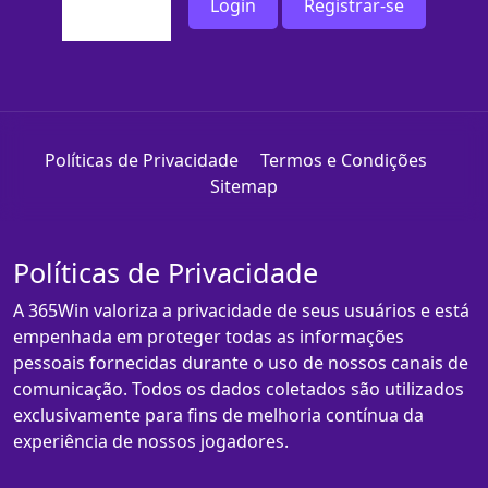
Login
Registrar-se
Políticas de Privacidade
Termos e Condições
Sitemap
Políticas de Privacidade
A 365Win valoriza a privacidade de seus usuários e está
empenhada em proteger todas as informações
pessoais fornecidas durante o uso de nossos canais de
comunicação. Todos os dados coletados são utilizados
exclusivamente para fins de melhoria contínua da
experiência de nossos jogadores.