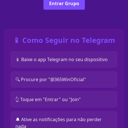
Entrar Grupo
📱 Como Seguir no Telegram
📱 Baixe o app Telegram no seu dispositivo
🔍 Procure por "@365WinOficial"
👆 Toque em "Entrar" ou "Join"
🔔 Ative as notificações para não perder
nada