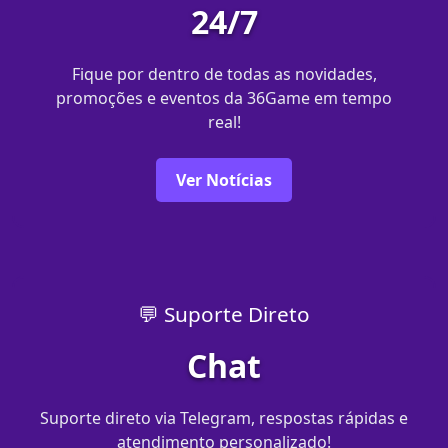
24/7
Fique por dentro de todas as novidades,
promoções e eventos da 36Game em tempo
real!
Ver Notícias
💬 Suporte Direto
Chat
Suporte direto via Telegram, respostas rápidas e
atendimento personalizado!