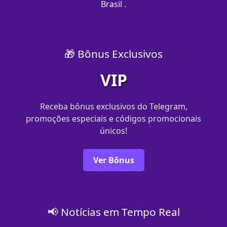
Brasil .
🎁 Bônus Exclusivos
VIP
Receba bônus exclusivos do Telegram,
promoções especiais e códigos promocionais
únicos!
Ver Bônus
📢 Notícias em Tempo Real