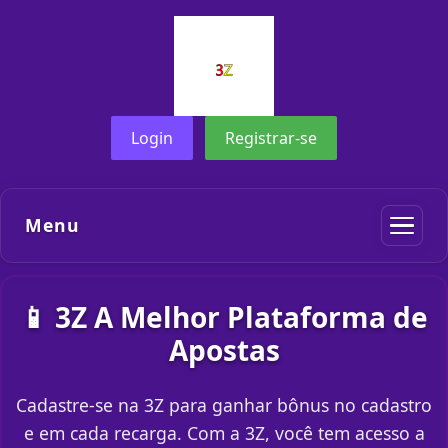
Login
Registrar-se
Menu
📱 3Z A Melhor Plataforma de
Apostas
Cadastre-se na 3Z para ganhar bônus no cadastro
e em cada recarga. Com a 3Z, você tem acesso a