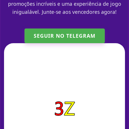
promoções incríveis e uma experiência de jogo
inigualável. Junte-se aos vencedores agora!
SEGUIR NO TELEGRAM