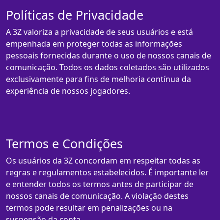
Políticas de Privacidade
A 3Z valoriza a privacidade de seus usuários e está
empenhada em proteger todas as informações
pessoais fornecidas durante o uso de nossos canais de
comunicação. Todos os dados coletados são utilizados
exclusivamente para fins de melhoria contínua da
experiência de nossos jogadores.
Termos e Condições
Os usuários da 3Z concordam em respeitar todas as
regras e regulamentos estabelecidos. É importante ler
e entender todos os termos antes de participar de
nossos canais de comunicação. A violação destes
termos pode resultar em penalizações ou na
suspensão da conta.