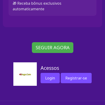
🎁 Receba bônus exclusivos
automaticamente
SEGUIR AGORA
Acessos
Login
Registrar-se