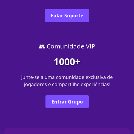
Falar Suporte
👥 Comunidade VIP
1000+
Junte-se a uma comunidade exclusiva de
jogadores e compartilhe experiências!
Entrar Grupo