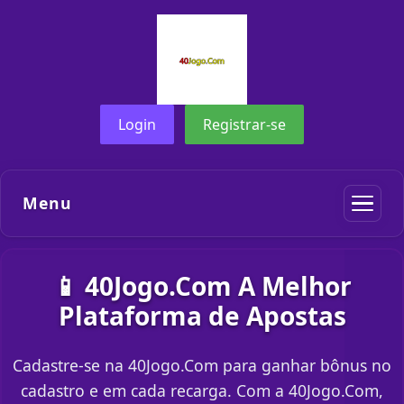
Login
Registrar-se
Menu
📱 40Jogo.Com A Melhor
Plataforma de Apostas
Cadastre-se na 40Jogo.Com para ganhar bônus no
cadastro e em cada recarga. Com a 40Jogo.Com,