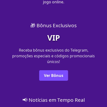
jogo online.
🎁 Bônus Exclusivos
VIP
Receba bônus exclusivos do Telegram,
promoções especiais e códigos promocionais
únicos!
Ver Bônus
📢 Notícias em Tempo Real