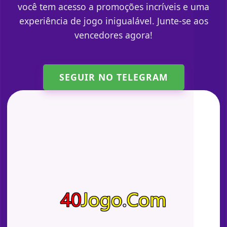
você tem acesso a promoções incríveis e uma
experiência de jogo inigualável. Junte-se aos
vencedores agora!
SEGUIR NO TELEGRAM