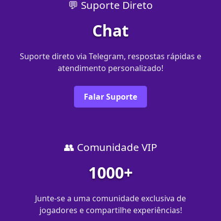
💬 Suporte Direto
Chat
Suporte direto via Telegram, respostas rápidas e
atendimento personalizado!
Falar Suporte
👥 Comunidade VIP
1000+
Junte-se a uma comunidade exclusiva de
jogadores e compartilhe experiências!