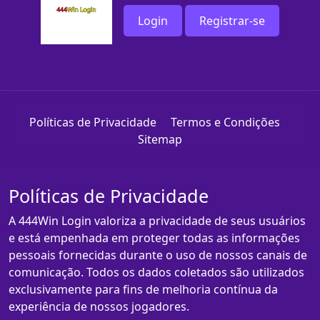
Login
Registrar-se
Políticas de Privacidade
Termos e Condições
Sitemap
Políticas de Privacidade
A 444Win Login valoriza a privacidade de seus usuários
e está empenhada em proteger todas as informações
pessoais fornecidas durante o uso de nossos canais de
comunicação. Todos os dados coletados são utilizados
exclusivamente para fins de melhoria contínua da
experiência de nossos jogadores.