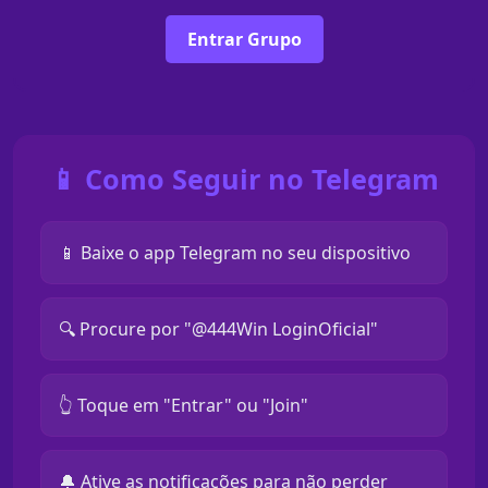
Entrar Grupo
📱 Como Seguir no Telegram
📱 Baixe o app Telegram no seu dispositivo
🔍 Procure por "@444Win LoginOficial"
👆 Toque em "Entrar" ou "Join"
🔔 Ative as notificações para não perder