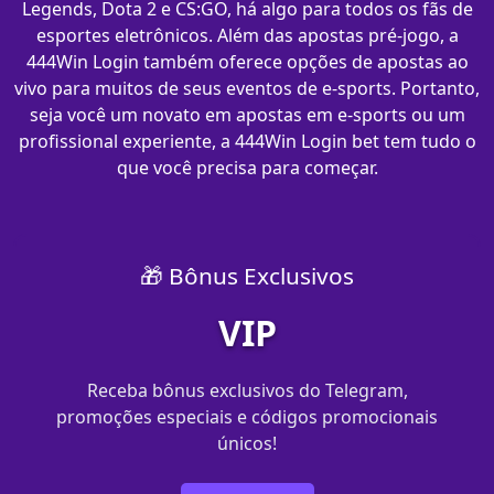
Legends, Dota 2 e CS:GO, há algo para todos os fãs de
esportes eletrônicos. Além das apostas pré-jogo, a
444Win Login também oferece opções de apostas ao
vivo para muitos de seus eventos de e-sports. Portanto,
seja você um novato em apostas em e-sports ou um
profissional experiente, a 444Win Login bet tem tudo o
que você precisa para começar.
🎁 Bônus Exclusivos
VIP
Receba bônus exclusivos do Telegram,
promoções especiais e códigos promocionais
únicos!