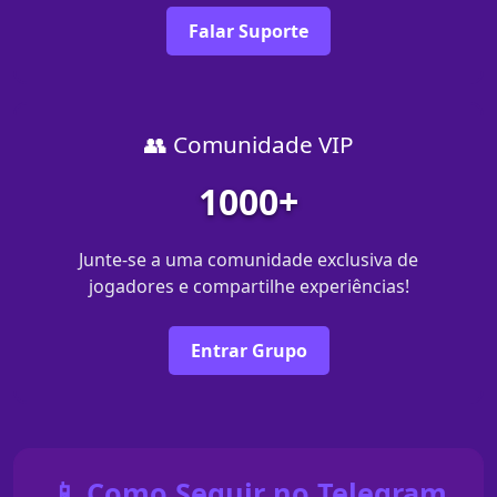
Falar Suporte
👥 Comunidade VIP
1000+
Junte-se a uma comunidade exclusiva de
jogadores e compartilhe experiências!
Entrar Grupo
📱 Como Seguir no Telegram