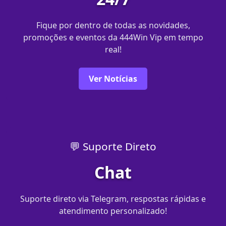
Fique por dentro de todas as novidades,
promoções e eventos da 444Win Vip em tempo
real!
Ver Notícias
💬 Suporte Direto
Chat
Suporte direto via Telegram, respostas rápidas e
atendimento personalizado!