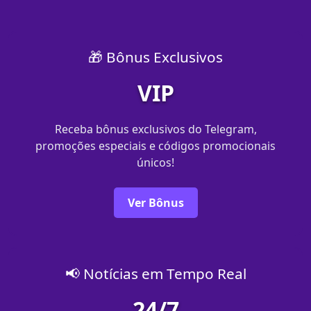
🎁 Bônus Exclusivos
VIP
Receba bônus exclusivos do Telegram,
promoções especiais e códigos promocionais
únicos!
Ver Bônus
📢 Notícias em Tempo Real
24/7