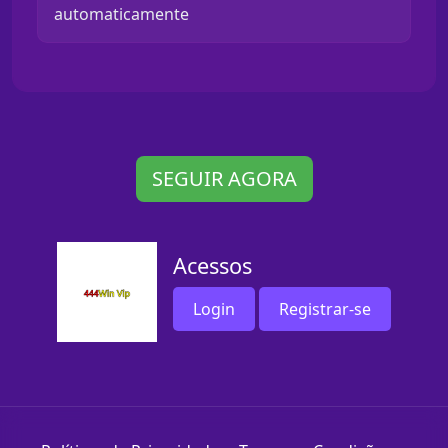
automaticamente
SEGUIR AGORA
Acessos
Login
Registrar-se