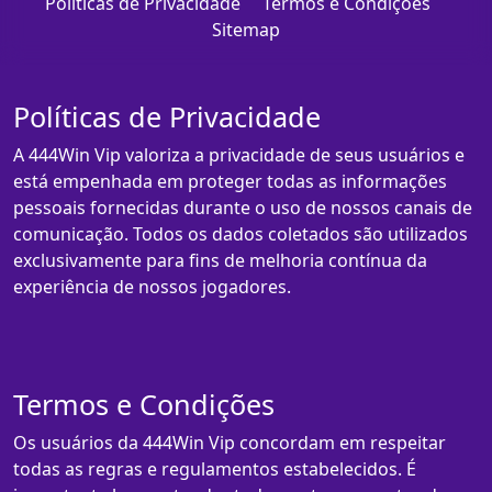
Políticas de Privacidade
Termos e Condições
Sitemap
Políticas de Privacidade
A 444Win Vip valoriza a privacidade de seus usuários e
está empenhada em proteger todas as informações
pessoais fornecidas durante o uso de nossos canais de
comunicação. Todos os dados coletados são utilizados
exclusivamente para fins de melhoria contínua da
experiência de nossos jogadores.
Termos e Condições
Os usuários da 444Win Vip concordam em respeitar
todas as regras e regulamentos estabelecidos. É