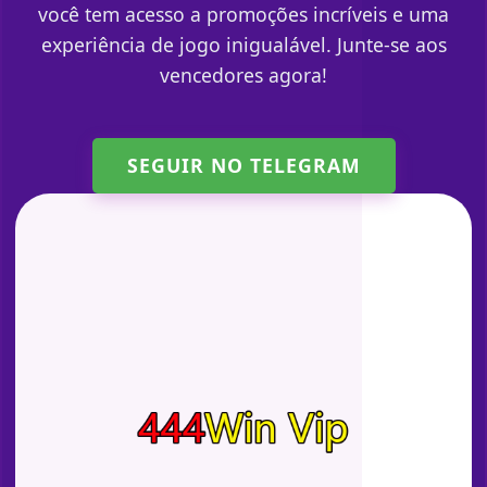
você tem acesso a promoções incríveis e uma
experiência de jogo inigualável. Junte-se aos
vencedores agora!
SEGUIR NO TELEGRAM