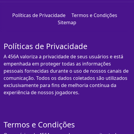
Políticas de Privacidade
Termos e Condições
Sitemap
Políticas de Privacidade
A 456A valoriza a privacidade de seus usuários e está
empenhada em proteger todas as informações
pessoais fornecidas durante o uso de nossos canais de
comunicação. Todos os dados coletados são utilizados
exclusivamente para fins de melhoria contínua da
experiência de nossos jogadores.
Termos e Condições