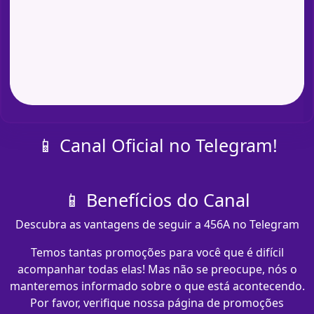
📱 Canal Oficial no Telegram!
📱 Benefícios do Canal
Descubra as vantagens de seguir a 456A no Telegram
Temos tantas promoções para você que é difícil
acompanhar todas elas! Mas não se preocupe, nós o
manteremos informado sobre o que está acontecendo.
Por favor, verifique nossa página de promoções