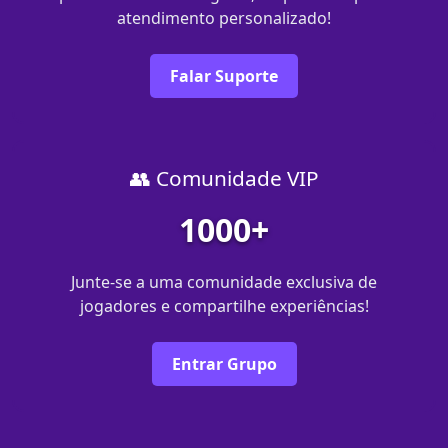
atendimento personalizado!
Falar Suporte
👥 Comunidade VIP
1000+
Junte-se a uma comunidade exclusiva de
jogadores e compartilhe experiências!
Entrar Grupo