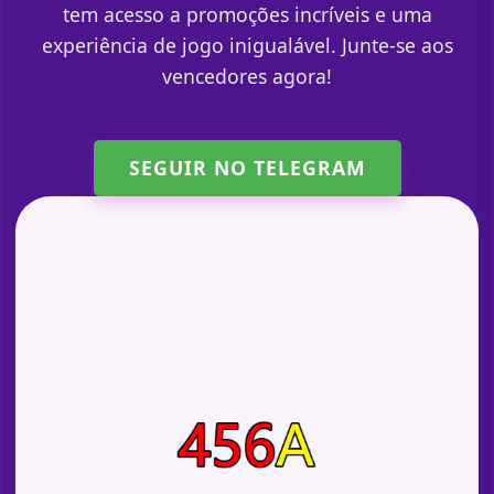
tem acesso a promoções incríveis e uma
experiência de jogo inigualável. Junte-se aos
vencedores agora!
SEGUIR NO TELEGRAM