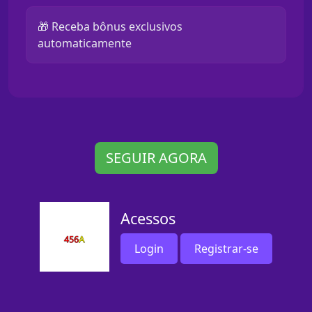
🎁 Receba bônus exclusivos
automaticamente
SEGUIR AGORA
Acessos
Login
Registrar-se