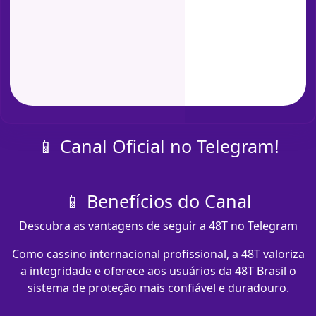
📱 Canal Oficial no Telegram!
📱 Benefícios do Canal
Descubra as vantagens de seguir a 48T no Telegram
Como cassino internacional profissional, a 48T valoriza
a integridade e oferece aos usuários da 48T Brasil o
sistema de proteção mais confiável e duradouro.