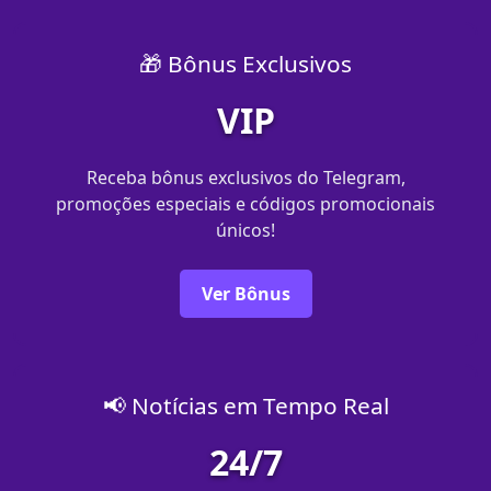
🎁 Bônus Exclusivos
VIP
Receba bônus exclusivos do Telegram,
promoções especiais e códigos promocionais
únicos!
Ver Bônus
📢 Notícias em Tempo Real
24/7