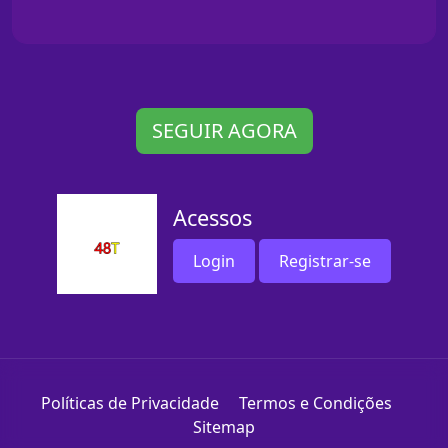
SEGUIR AGORA
Acessos
Login
Registrar-se
Políticas de Privacidade
Termos e Condições
Sitemap