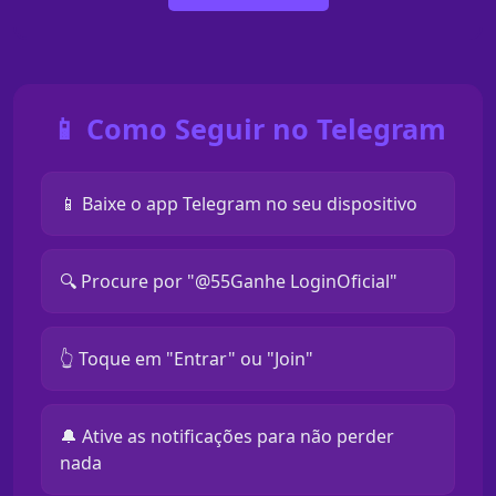
📱 Como Seguir no Telegram
📱 Baixe o app Telegram no seu dispositivo
🔍 Procure por "@55Ganhe LoginOficial"
👆 Toque em "Entrar" ou "Join"
🔔 Ative as notificações para não perder
nada