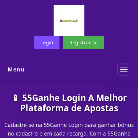
Login
Registrar-se
Menu
📱 55Ganhe Login A Melhor
Plataforma de Apostas
Cadastre-se na 55Ganhe Login para ganhar bônus
no cadastro e em cada recarga. Com a 55Ganhe