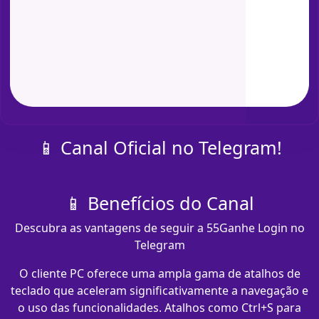
📱 Canal Oficial no Telegram!
📱 Benefícios do Canal
Descubra as vantagens de seguir a 55Ganhe Login no
Telegram
O cliente PC oferece uma ampla gama de atalhos de
teclado que aceleram significativamente a navegação e
o uso das funcionalidades. Atalhos como Ctrl+S para