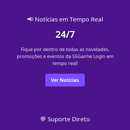
📢 Notícias em Tempo Real
24/7
Fique por dentro de todas as novidades,
promoções e eventos da 55Ganhe Login em
tempo real!
Ver Notícias
💬 Suporte Direto