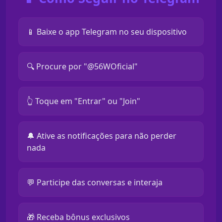
📱 Baixe o app Telegram no seu dispositivo
🔍 Procure por "@56WOficial"
👆 Toque em "Entrar" ou "Join"
🔔 Ative as notificações para não perder
nada
💬 Participe das conversas e interaja
🎁 Receba bônus exclusivos