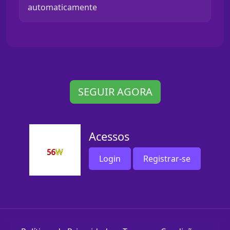
automaticamente
SEGUIR AGORA
Acessos
Login
Registrar-se