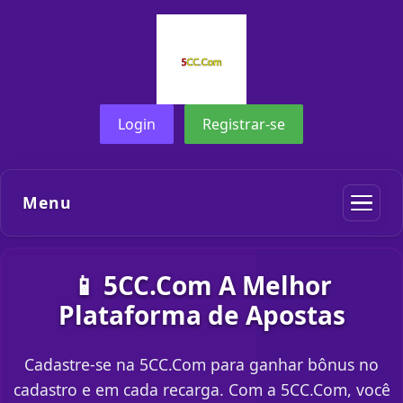
Login
Registrar-se
Menu
📱 5CC.Com A Melhor
Plataforma de Apostas
Cadastre-se na 5CC.Com para ganhar bônus no
cadastro e em cada recarga. Com a 5CC.Com, você