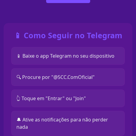
📱 Como Seguir no Telegram
📱 Baixe o app Telegram no seu dispositivo
🔍 Procure por "@5CC.ComOficial"
👆 Toque em "Entrar" ou "Join"
🔔 Ative as notificações para não perder
nada