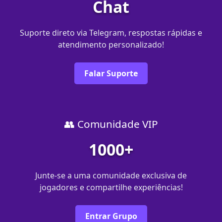
Chat
Suporte direto via Telegram, respostas rápidas e
atendimento personalizado!
Falar Suporte
👥 Comunidade VIP
1000+
Junte-se a uma comunidade exclusiva de
jogadores e compartilhe experiências!
Entrar Grupo