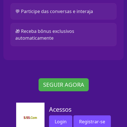
💬 Participe das conversas e interaja
🎁 Receba bônus exclusivos
automaticamente
SEGUIR AGORA
Acessos
Login
Registrar-se