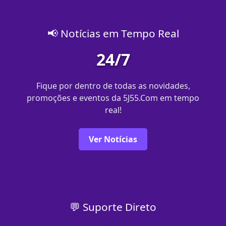
📢 Notícias em Tempo Real
24/7
Fique por dentro de todas as novidades,
promoções e eventos da 5J55.Com em tempo
real!
Ver Notícias
💬 Suporte Direto