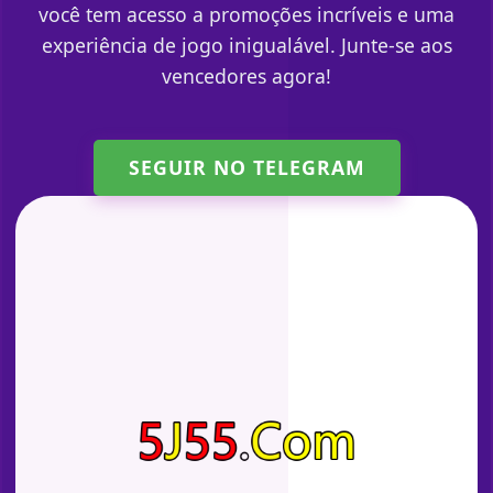
você tem acesso a promoções incríveis e uma
experiência de jogo inigualável. Junte-se aos
vencedores agora!
SEGUIR NO TELEGRAM