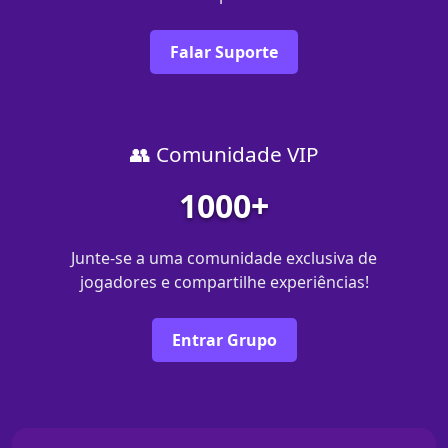
Falar Suporte
👥 Comunidade VIP
1000+
Junte-se a uma comunidade exclusiva de
jogadores e compartilhe experiências!
Entrar Grupo