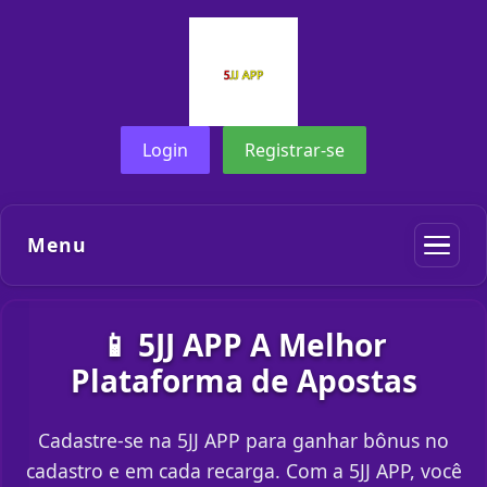
Login
Registrar-se
Menu
📱 5JJ APP A Melhor
Plataforma de Apostas
Cadastre-se na 5JJ APP para ganhar bônus no
cadastro e em cada recarga. Com a 5JJ APP, você