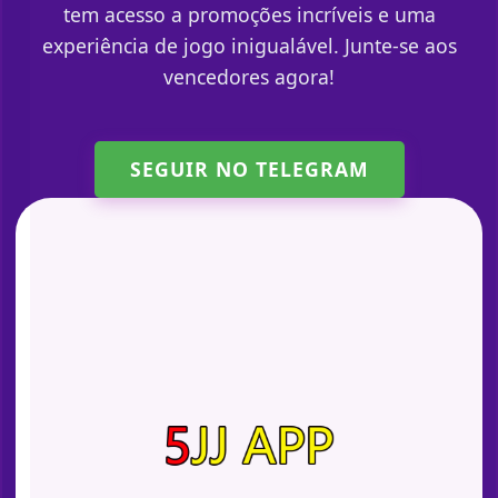
tem acesso a promoções incríveis e uma
experiência de jogo inigualável. Junte-se aos
vencedores agora!
SEGUIR NO TELEGRAM