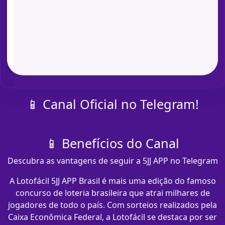
📱 Canal Oficial no Telegram!
📱 Benefícios do Canal
Descubra as vantagens de seguir a 5JJ APP no Telegram
A Lotofácil 5JJ APP Brasil é mais uma edição do famoso
concurso de loteria brasileira que atrai milhares de
jogadores de todo o país. Com sorteios realizados pela
Caixa Econômica Federal, a Lotofácil se destaca por ser