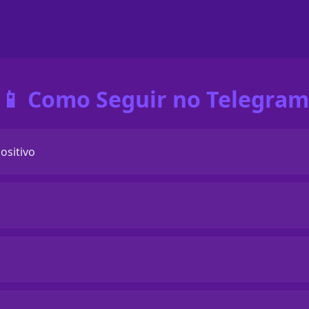
📱 Como Seguir no Telegram
ositivo