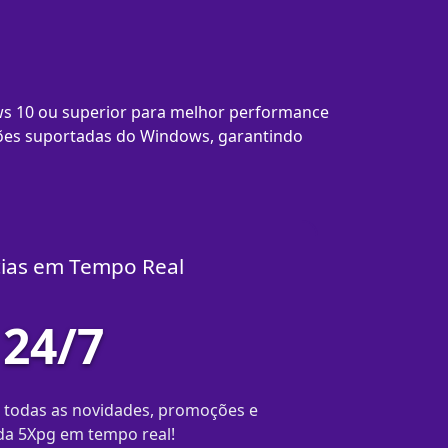
ows 10 ou superior para melhor performance
sões suportadas do Windows, garantindo
cias em Tempo Real
24/7
e todas as novidades, promoções e
da 5Xpg em tempo real!