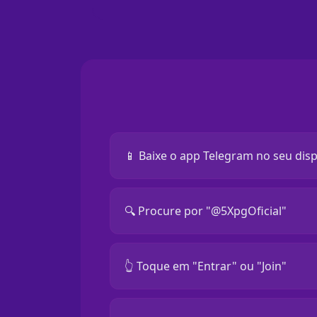
📱 Baixe o app Telegram no seu disp
🔍 Procure por "@5XpgOficial"
👆 Toque em "Entrar" ou "Join"