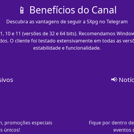
📱 Benefícios do Canal
Descubra as vantagens de seguir a 5Xpg no Telegram
8.1, 10 e 11 (versões de 32 e 64 bits). Recomendamos Wind
dos. O cliente foi testado extensivamente em todas as ver
estabilidade e funcionalidade.
sivos
📢 Notí
m, promoções especiais
Fique por dentro d
s únicos!
eventos 