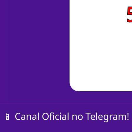
📱 Canal Oficial no Telegram!