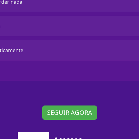
erder nada
a
aticamente
SEGUIR AGORA