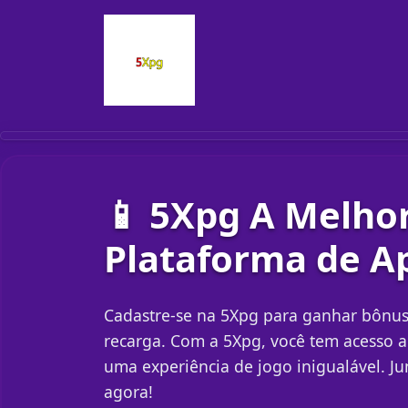
📱 5Xpg A Melho
Plataforma de A
Cadastre-se na 5Xpg para ganhar bônus
recarga. Com a 5Xpg, você tem acesso a
uma experiência de jogo inigualável. J
agora!