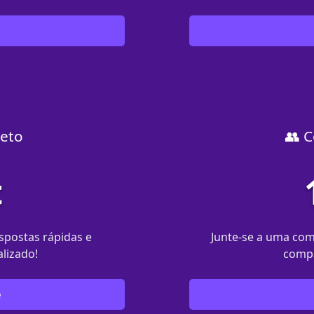
reto
👥 
t
espostas rápidas e
Junte-se a uma com
lizado!
compa
e