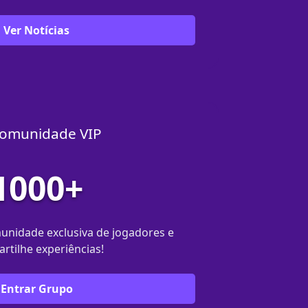
Ver Notícias
Comunidade VIP
1000+
unidade exclusiva de jogadores e
rtilhe experiências!
Entrar Grupo