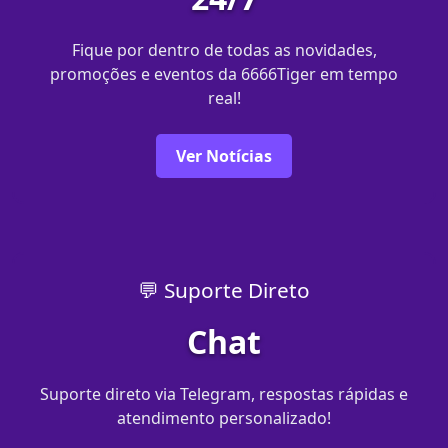
Fique por dentro de todas as novidades,
promoções e eventos da 6666Tiger em tempo
real!
Ver Notícias
💬 Suporte Direto
Chat
Suporte direto via Telegram, respostas rápidas e
atendimento personalizado!