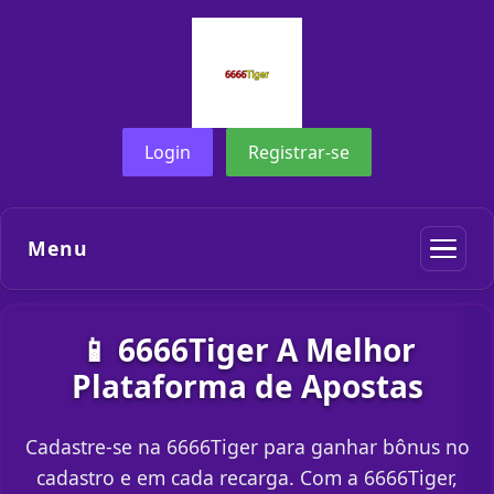
Login
Registrar-se
Menu
📱 6666Tiger A Melhor
Plataforma de Apostas
Cadastre-se na 6666Tiger para ganhar bônus no
cadastro e em cada recarga. Com a 6666Tiger,