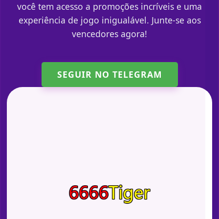
você tem acesso a promoções incríveis e uma
experiência de jogo inigualável. Junte-se aos
vencedores agora!
SEGUIR NO TELEGRAM