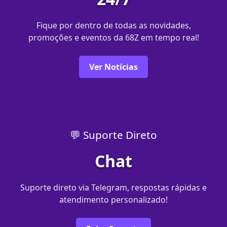
Fique por dentro de todas as novidades,
promoções e eventos da 68Z em tempo real!
Ver Notícias
💬 Suporte Direto
Chat
Suporte direto via Telegram, respostas rápidas e
atendimento personalizado!