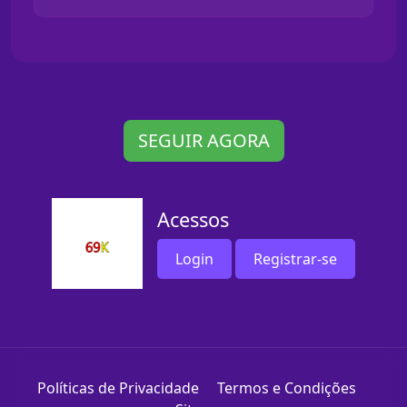
SEGUIR AGORA
Acessos
Login
Registrar-se
Políticas de Privacidade
Termos e Condições