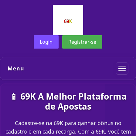
Login
Registrar-se
Menu
📱 69K A Melhor Plataforma
de Apostas
Cadastre-se na 69K para ganhar bônus no
cadastro e em cada recarga. Com a 69K, você tem