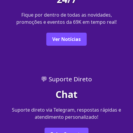
Fique por dentro de todas as novidades,
promoções e eventos da 69K em tempo real!
Ver Notícias
💬 Suporte Direto
Chat
Suporte direto via Telegram, respostas rápidas e
atendimento personalizado!