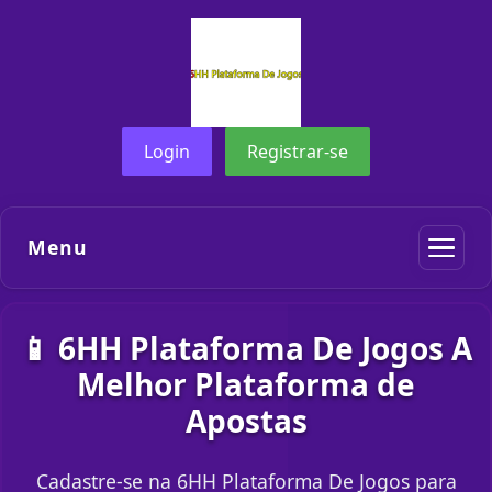
Login
Registrar-se
Menu
📱 6HH Plataforma De Jogos A
Melhor Plataforma de
Apostas
Cadastre-se na 6HH Plataforma De Jogos para