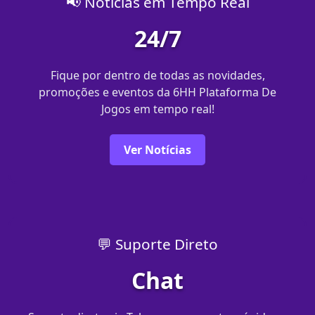
📢 Notícias em Tempo Real
24/7
Fique por dentro de todas as novidades,
promoções e eventos da 6HH Plataforma De
Jogos em tempo real!
Ver Notícias
💬 Suporte Direto
Chat