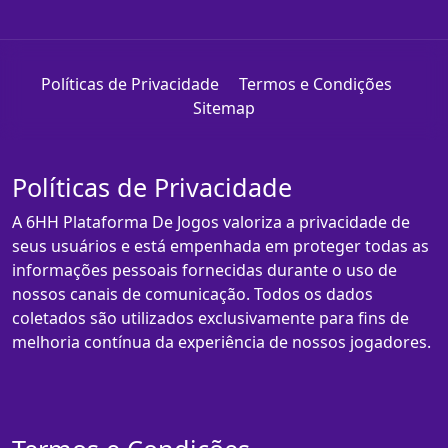
Políticas de Privacidade
Termos e Condições
Sitemap
Políticas de Privacidade
A 6HH Plataforma De Jogos valoriza a privacidade de
seus usuários e está empenhada em proteger todas as
informações pessoais fornecidas durante o uso de
nossos canais de comunicação. Todos os dados
coletados são utilizados exclusivamente para fins de
melhoria contínua da experiência de nossos jogadores.