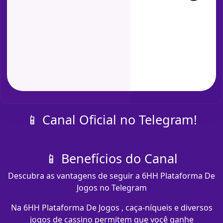
📱 Canal Oficial no Telegram!
📱 Benefícios do Canal
Descubra as vantagens de seguir a 6HH Plataforma De
Jogos no Telegram
Na 6HH Plataforma De Jogos , caça-níqueis e diversos
jogos de cassino permitem que você ganhe