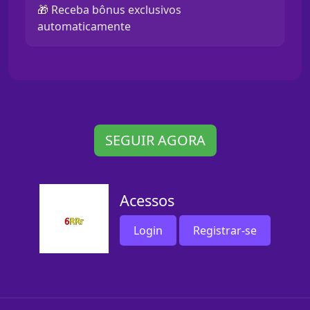
🎁 Receba bônus exclusivos
automaticamente
SEGUIR AGORA
Acessos
Login
Registrar-se