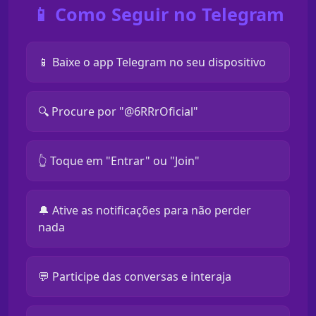
📱 Como Seguir no Telegram
📱 Baixe o app Telegram no seu dispositivo
🔍 Procure por "@6RRrOficial"
👆 Toque em "Entrar" ou "Join"
🔔 Ative as notificações para não perder
nada
💬 Participe das conversas e interaja