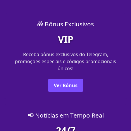
🎁 Bônus Exclusivos
VIP
Receba bônus exclusivos do Telegram,
promoções especiais e códigos promocionais
únicos!
Ver Bônus
📢 Notícias em Tempo Real
24/7