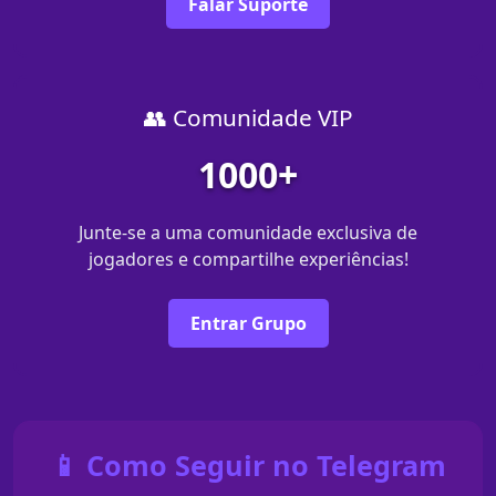
Falar Suporte
👥 Comunidade VIP
1000+
Junte-se a uma comunidade exclusiva de
jogadores e compartilhe experiências!
Entrar Grupo
📱 Como Seguir no Telegram