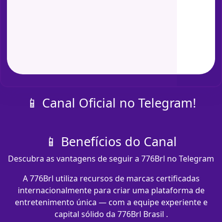
📱 Canal Oficial no Telegram!
📱 Benefícios do Canal
Descubra as vantagens de seguir a 776Brl no Telegram
A 776Brl utiliza recursos de marcas certificadas
internacionalmente para criar uma plataforma de
entretenimento única — com a equipe experiente e
capital sólido da 776Brl Brasil .