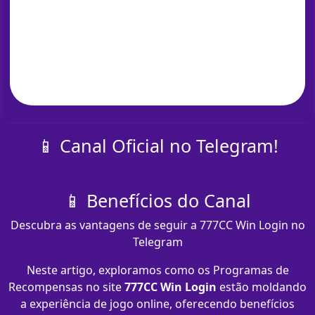
📱 Canal Oficial no Telegram!
📱 Benefícios do Canal
Descubra as vantagens de seguir a 777CC Win Login no
Telegram
Neste artigo, exploramos como os Programas de
Recompensas no site
777CC Win Login
estão moldando
a experiência de jogo online, oferecendo benefícios