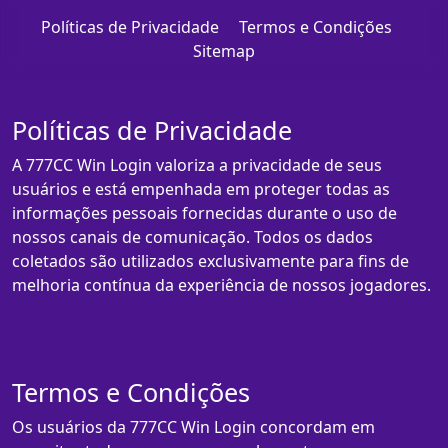
Políticas de Privacidade
Termos e Condições
Sitemap
Políticas de Privacidade
A 777CC Win Login valoriza a privacidade de seus
usuários e está empenhada em proteger todas as
informações pessoais fornecidas durante o uso de
nossos canais de comunicação. Todos os dados
coletados são utilizados exclusivamente para fins de
melhoria contínua da experiência de nossos jogadores.
Termos e Condições
Os usuários da 777CC Win Login concordam em