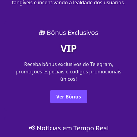
tangíveis e incentivando a lealdade dos usuários.
🎁 Bônus Exclusivos
VIP
Receba bônus exclusivos do Telegram,
promoções especiais e códigos promocionais
únicos!
Ver Bônus
📢 Notícias em Tempo Real