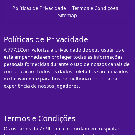
Políticas de Privacidade
Termos e Condições
Sitemap
Políticas de Privacidade
A 777II.Com valoriza a privacidade de seus usuários e
está empenhada em proteger todas as informações
pessoais fornecidas durante o uso de nossos canais de
comunicação. Todos os dados coletados são utilizados
exclusivamente para fins de melhoria contínua da
experiência de nossos jogadores.
Termos e Condições
Os usuários da 777II.Com concordam em respeitar