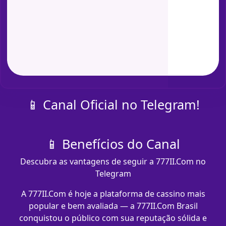
📱 Canal Oficial no Telegram!
📱 Benefícios do Canal
Descubra as vantagens de seguir a 777II.Com no
Telegram
A 777II.Com é hoje a plataforma de cassino mais
popular e bem avaliada — a 777II.Com Brasil
conquistou o público com sua reputação sólida e