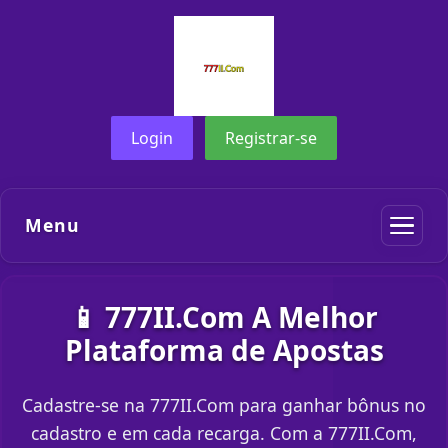
Login
Registrar-se
Menu
📱 777II.Com A Melhor
Plataforma de Apostas
Cadastre-se na 777II.Com para ganhar bônus no
cadastro e em cada recarga. Com a 777II.Com,