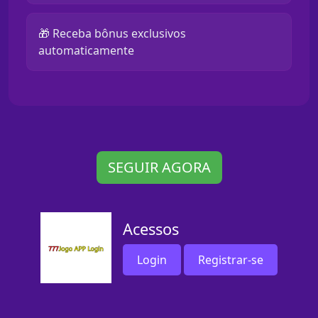
🎁 Receba bônus exclusivos
automaticamente
SEGUIR AGORA
Acessos
Login
Registrar-se