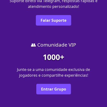
Suporte direto via Telegram, respostas rápidas e
atendimento personalizado!
Falar Suporte
👥 Comunidade VIP
1000+
Junte-se a uma comunidade exclusiva de
jogadores e compartilhe experiências!
Entrar Grupo