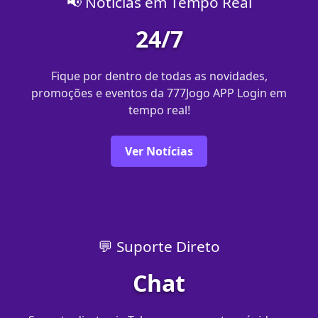
📢 Notícias em Tempo Real
24/7
Fique por dentro de todas as novidades,
promoções e eventos da 777Jogo APP Login em
tempo real!
Ver Notícias
💬 Suporte Direto
Chat