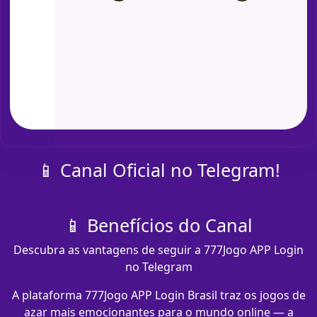
📱 Canal Oficial no Telegram!
📱 Benefícios do Canal
Descubra as vantagens de seguir a 777Jogo APP Login
no Telegram
A plataforma 777Jogo APP Login Brasil traz os jogos de
azar mais emocionantes para o mundo online — a