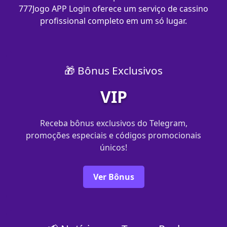
777Jogo APP Login oferece um serviço de cassino
profissional completo em um só lugar.
🎁 Bônus Exclusivos
VIP
Receba bônus exclusivos do Telegram,
promoções especiais e códigos promocionais
únicos!
Ver Bônus