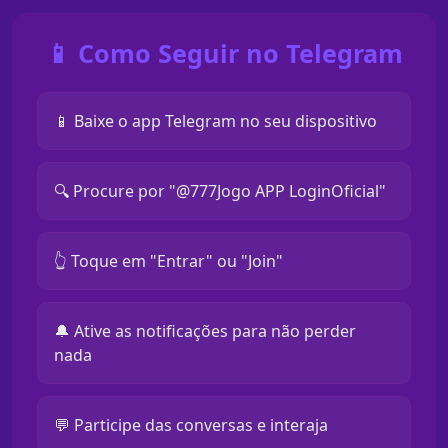
📱 Como Seguir no Telegram
📱 Baixe o app Telegram no seu dispositivo
🔍 Procure por "@777Jogo APP LoginOficial"
👆 Toque em "Entrar" ou "Join"
🔔 Ative as notificações para não perder
nada
💬 Participe das conversas e interaja