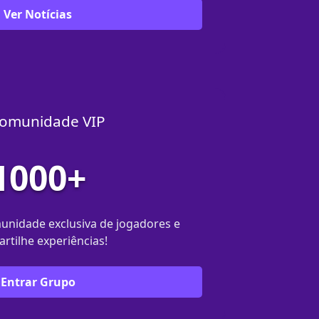
Ver Notícias
Comunidade VIP
1000+
unidade exclusiva de jogadores e
rtilhe experiências!
Entrar Grupo