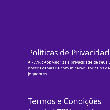
Políticas de Privacida
A 777RR Apk valoriza a privacidade de seus
nossos canais de comunicação. Todos os dad
jogadores.
Termos e Condições