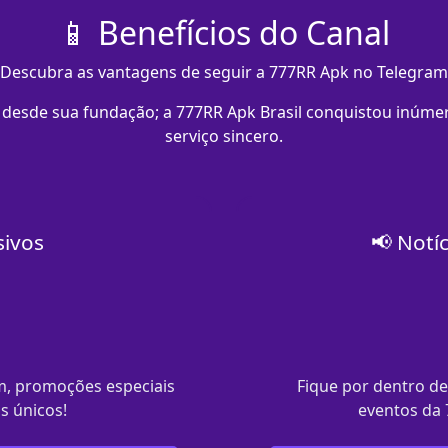
📱 Benefícios do Canal
Descubra as vantagens de seguir a 777RR Apk no Telegram
 desde sua fundação; a 777RR Apk Brasil conquistou inúm
serviço sincero.
sivos
📢 Notí
m, promoções especiais
Fique por dentro d
s únicos!
eventos da 