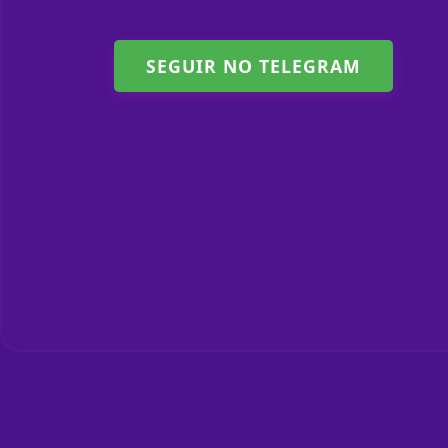
SEGUIR NO TELEGRAM