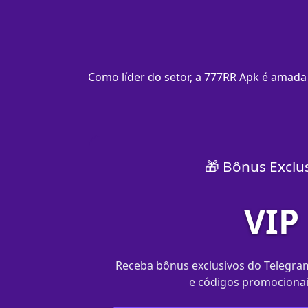
Como líder do setor, a 777RR Apk é amada
🎁 Bônus Exclu
VIP
Receba bônus exclusivos do Telegra
e códigos promocionai