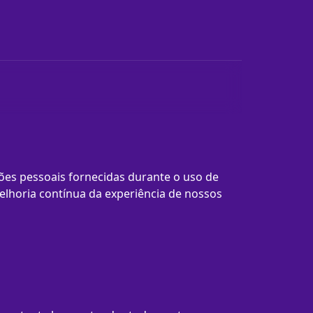
ões pessoais fornecidas durante o uso de
elhoria contínua da experiência de nossos