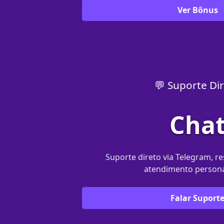
Ver Bônus
💬 Suporte Di
Cha
Suporte direto via Telegram, r
atendimento persona
Falar Suport