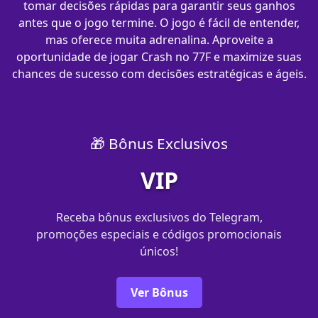
tomar decisões rápidas para garantir seus ganhos
antes que o jogo termine. O jogo é fácil de entender,
mas oferece muita adrenalina. Aproveite a
oportunidade de jogar Crash no 77F e maximize suas
chances de sucesso com decisões estratégicas e ágeis.
🎁 Bônus Exclusivos
VIP
Receba bônus exclusivos do Telegram,
promoções especiais e códigos promocionais
únicos!
Ver Bônus