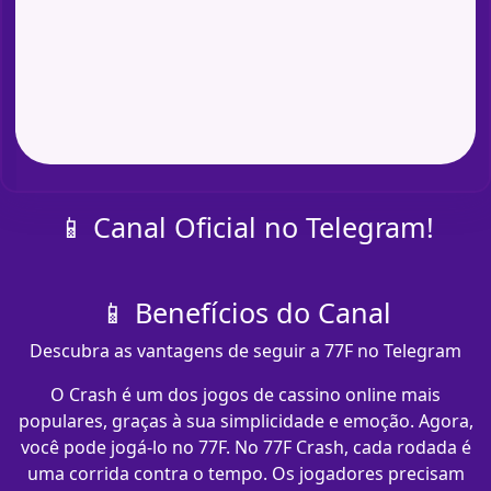
📱 Canal Oficial no Telegram!
📱 Benefícios do Canal
Descubra as vantagens de seguir a 77F no Telegram
O Crash é um dos jogos de cassino online mais
populares, graças à sua simplicidade e emoção. Agora,
você pode jogá-lo no 77F. No 77F Crash, cada rodada é
uma corrida contra o tempo. Os jogadores precisam