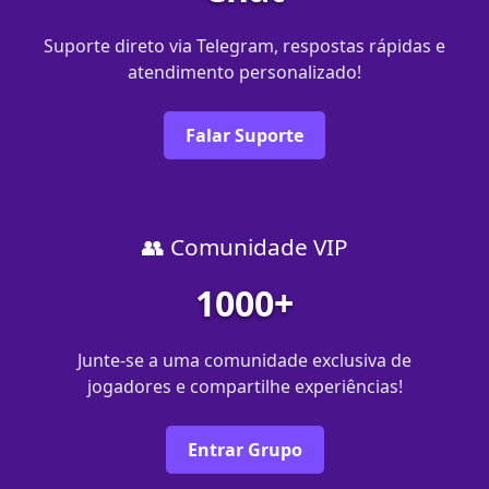
Suporte direto via Telegram, respostas rápidas e
atendimento personalizado!
Falar Suporte
👥 Comunidade VIP
1000+
Junte-se a uma comunidade exclusiva de
jogadores e compartilhe experiências!
Entrar Grupo