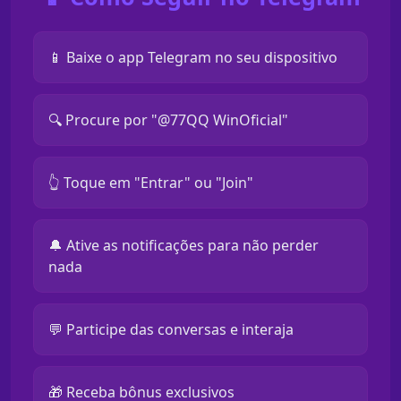
📱 Baixe o app Telegram no seu dispositivo
🔍 Procure por "@77QQ WinOficial"
👆 Toque em "Entrar" ou "Join"
🔔 Ative as notificações para não perder
nada
💬 Participe das conversas e interaja
🎁 Receba bônus exclusivos