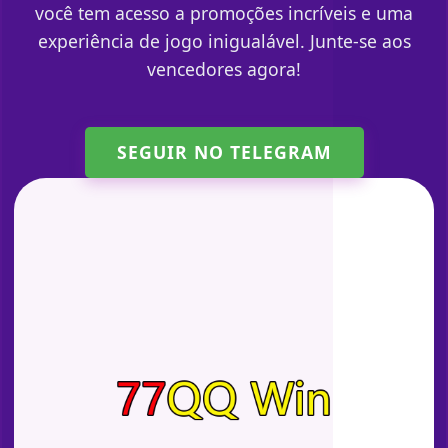
você tem acesso a promoções incríveis e uma
experiência de jogo inigualável. Junte-se aos
vencedores agora!
SEGUIR NO TELEGRAM