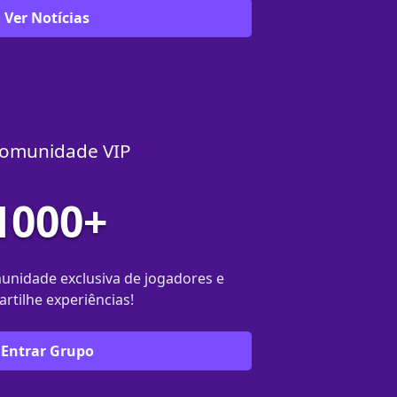
Ver Notícias
Comunidade VIP
1000+
unidade exclusiva de jogadores e
rtilhe experiências!
Entrar Grupo