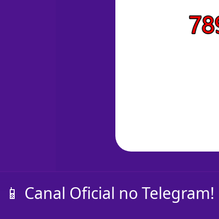
📱 Canal Oficial no Telegram!