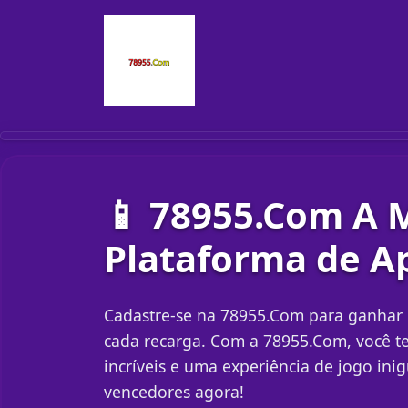
📱 78955.Com A 
Plataforma de A
Cadastre-se na 78955.Com para ganhar
cada recarga. Com a 78955.Com, você 
incríveis e uma experiência de jogo inig
vencedores agora!