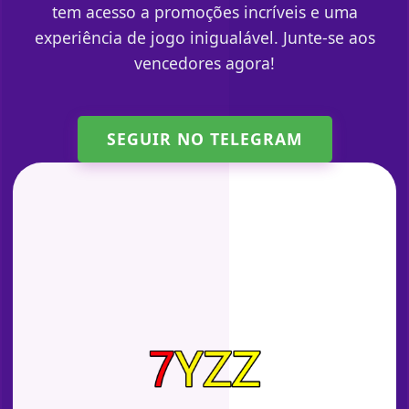
tem acesso a promoções incríveis e uma
experiência de jogo inigualável. Junte-se aos
vencedores agora!
SEGUIR NO TELEGRAM